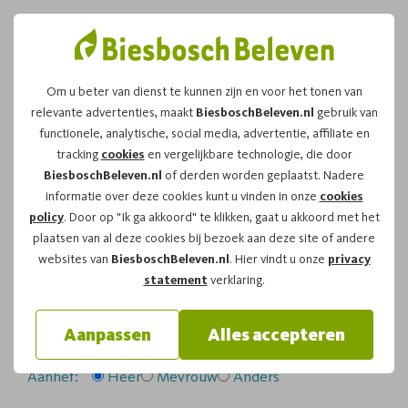
Om u beter van dienst te kunnen zijn en voor het tonen van
relevante advertenties, maakt
BiesboschBeleven.nl
gebruik van
Leuk dat u kiest voor dit
functionele, analytische, social media, advertentie, affiliate en
tracking
cookies
en vergelijkbare technologie, die door
arrangement!
BiesboschBeleven.nl
of derden worden geplaatst. Nadere
informatie over deze cookies kunt u vinden in onze
cookies
policy
. Door op "Ik ga akkoord" te klikken, gaat u akkoord met het
Om te reserveren voor de
Bevertocht
vaartocht op
plaatsen van al deze cookies bij bezoek aan deze site of andere
zaterdag 28-06-2025
om
19:00
vragen wij u
websites van
BiesboschBeleven.nl
. Hier vindt u onze
privacy
onderstaand formulier in te vullen.
statement
verklaring.
Uw gegevens:
Aanpassen
Alles accepteren
Aanhef:
Heer
Mevrouw
Anders