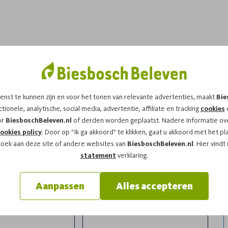
dit arrangement!
enst te kunnen zijn en voor het tonen van relevante advertenties, maakt
Bie
 op
maandag 20-07-2026
om
14:00
vragen wij u
tionele, analytische, social media, advertentie, affiliate en tracking
cookies
e
or
BiesboschBeleven.nl
of derden worden geplaatst. Nadere informatie ove
ookies policy
. Door op "Ik ga akkoord" te klikken, gaat u akkoord met het pl
zoek aan deze site of andere websites van
BiesboschBeleven.nl
. Hier vindt
statement
verklaring.
Aanpassen
Alles accepteren
l
Achternaam*