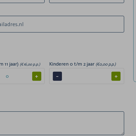
m 11 jaar)
Kinderen 0 t/m 2 jaar
(€0,00 p.p.)
(€16,00 p.p.)
+
−
+