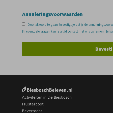
Annuleringsvoorwaarden
Door akkoord te gaan, bevestigt je dat je de annuleringsvoo
Bij eventuele vragen kan je altijd contact met ons opnemen.
Je k
Bevesti
Activiteiten in De Biesbosch
Fluisterboot
Bevertocht