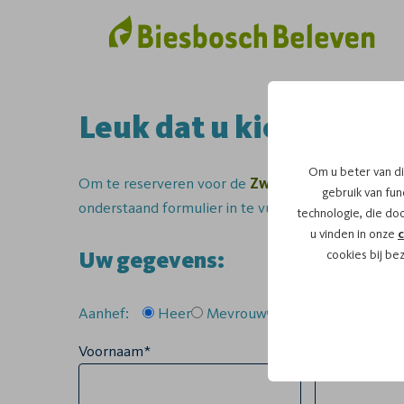
Leuk dat u kiest voor 
Om u beter van di
Om te reserveren voor de
Zwerftocht
vaartocht
gebruik van func
onderstaand formulier in te vullen.
technologie, die do
u vinden in onze
c
Uw gegevens:
cookies bij be
Aanhef:
Heer
Mevrouw
Anders
Voornaam*
Tussenvoegse