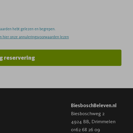
rwaarden hebt gelezen en begrepen.
an hier onze annuleringsvoorwaarden lezen
g reservering
BiesboschBeleven.nl
Biesboschweg 2
4924 BB
,
Drimmelen
0162 68 26 09