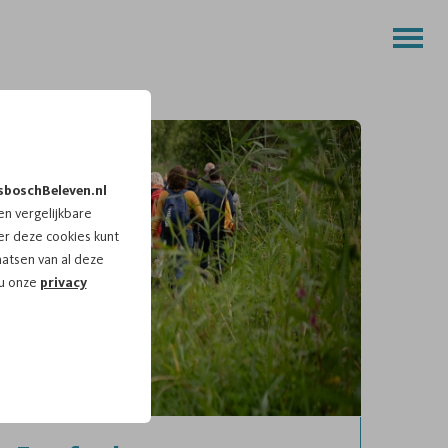
sboschBeleven.nl
n vergelijkbare
r deze cookies kunt
aatsen van al deze
 u onze
privacy