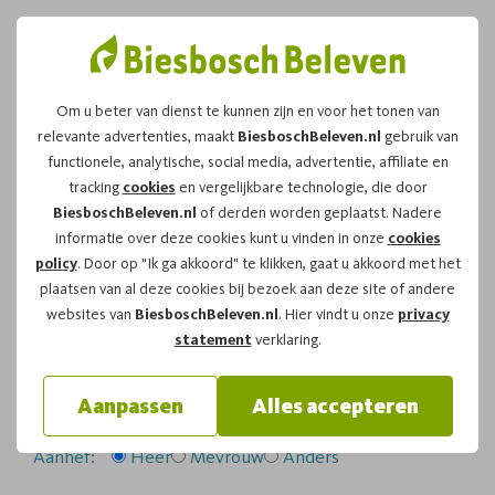
Om u beter van dienst te kunnen zijn en voor het tonen van
relevante advertenties, maakt
BiesboschBeleven.nl
gebruik van
Leuk dat u kiest voor dit
functionele, analytische, social media, advertentie, affiliate en
tracking
cookies
en vergelijkbare technologie, die door
arrangement!
BiesboschBeleven.nl
of derden worden geplaatst. Nadere
informatie over deze cookies kunt u vinden in onze
cookies
policy
. Door op "Ik ga akkoord" te klikken, gaat u akkoord met het
Om te reserveren voor de
Fluistertocht
vaartocht op
plaatsen van al deze cookies bij bezoek aan deze site of andere
vrijdag 24-07-2026
om
12:00
vragen wij u
websites van
BiesboschBeleven.nl
. Hier vindt u onze
privacy
onderstaand formulier in te vullen.
statement
verklaring.
Uw gegevens:
Aanpassen
Alles accepteren
Aanhef:
Heer
Mevrouw
Anders