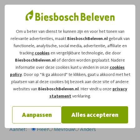
Om u beter van dienst te kunnen zijn en voor het tonen van
relevante advertenties, maakt
BiesboschBeleven.nl
gebruik van
Leuk dat u kiest voor dit
functionele, analytische, social media, advertentie, affiliate en
tracking
cookies
en vergelijkbare technologie, die door
arrangement!
BiesboschBeleven.nl
of derden worden geplaatst. Nadere
informatie over deze cookies kunt u vinden in onze
cookies
policy
. Door op "Ik ga akkoord" te klikken, gaat u akkoord met het
Om te reserveren voor de
Zwerftocht
vaartocht op
plaatsen van al deze cookies bij bezoek aan deze site of andere
maandag 27-07-2026
om
14:00
vragen wij u
websites van
BiesboschBeleven.nl
. Hier vindt u onze
privacy
onderstaand formulier in te vullen.
statement
verklaring.
Uw gegevens:
Aanpassen
Alles accepteren
Aanhef:
Heer
Mevrouw
Anders