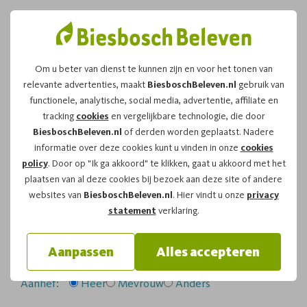
Om u beter van dienst te kunnen zijn en voor het tonen van
relevante advertenties, maakt
BiesboschBeleven.nl
gebruik van
Leuk dat u kiest voor dit
functionele, analytische, social media, advertentie, affiliate en
tracking
cookies
en vergelijkbare technologie, die door
arrangement!
BiesboschBeleven.nl
of derden worden geplaatst. Nadere
informatie over deze cookies kunt u vinden in onze
cookies
policy
. Door op "Ik ga akkoord" te klikken, gaat u akkoord met het
Om te reserveren voor de
Fluistertocht
vaartocht op
plaatsen van al deze cookies bij bezoek aan deze site of andere
zaterdag 15-08-2026
om
12:00
vragen wij u
websites van
BiesboschBeleven.nl
. Hier vindt u onze
privacy
onderstaand formulier in te vullen.
statement
verklaring.
Uw gegevens:
Aanpassen
Alles accepteren
Aanhef:
Heer
Mevrouw
Anders