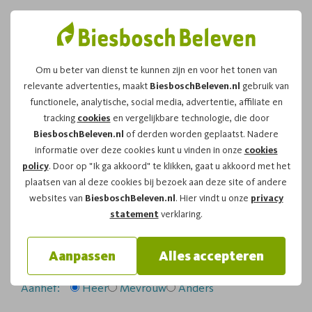
Om u beter van dienst te kunnen zijn en voor het tonen van
relevante advertenties, maakt
BiesboschBeleven.nl
gebruik van
Leuk dat u kiest voor dit
functionele, analytische, social media, advertentie, affiliate en
tracking
cookies
en vergelijkbare technologie, die door
arrangement!
BiesboschBeleven.nl
of derden worden geplaatst. Nadere
informatie over deze cookies kunt u vinden in onze
cookies
policy
. Door op "Ik ga akkoord" te klikken, gaat u akkoord met het
Om te reserveren voor de
Fluistertocht
vaartocht op
plaatsen van al deze cookies bij bezoek aan deze site of andere
zaterdag 11-07-2026
om
12:00
vragen wij u
websites van
BiesboschBeleven.nl
. Hier vindt u onze
privacy
onderstaand formulier in te vullen.
statement
verklaring.
Uw gegevens:
Aanpassen
Alles accepteren
Aanhef:
Heer
Mevrouw
Anders