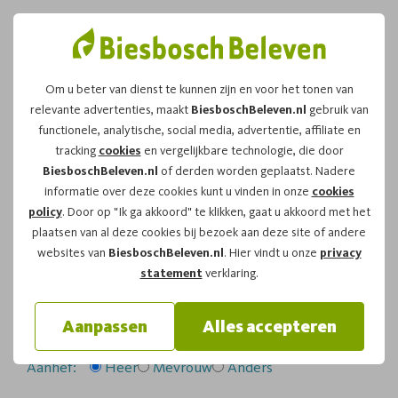
Om u beter van dienst te kunnen zijn en voor het tonen van
relevante advertenties, maakt
BiesboschBeleven.nl
gebruik van
Leuk dat u kiest voor dit
functionele, analytische, social media, advertentie, affiliate en
tracking
cookies
en vergelijkbare technologie, die door
arrangement!
BiesboschBeleven.nl
of derden worden geplaatst. Nadere
informatie over deze cookies kunt u vinden in onze
cookies
policy
. Door op "Ik ga akkoord" te klikken, gaat u akkoord met het
Om te reserveren voor de
Bevertocht
vaartocht op
plaatsen van al deze cookies bij bezoek aan deze site of andere
woensdag 05-08-2026
om
19:00
vragen wij u
websites van
BiesboschBeleven.nl
. Hier vindt u onze
privacy
onderstaand formulier in te vullen.
statement
verklaring.
Uw gegevens:
Aanpassen
Alles accepteren
Aanhef:
Heer
Mevrouw
Anders