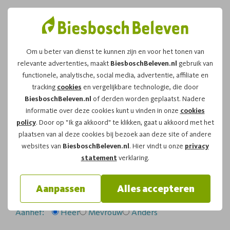
Om u beter van dienst te kunnen zijn en voor het tonen van
relevante advertenties, maakt
BiesboschBeleven.nl
gebruik van
Leuk dat u kiest voor dit
functionele, analytische, social media, advertentie, affiliate en
tracking
cookies
en vergelijkbare technologie, die door
arrangement!
BiesboschBeleven.nl
of derden worden geplaatst. Nadere
informatie over deze cookies kunt u vinden in onze
cookies
policy
. Door op "Ik ga akkoord" te klikken, gaat u akkoord met het
Om te reserveren voor de
Fluistertocht
vaartocht op
plaatsen van al deze cookies bij bezoek aan deze site of andere
zaterdag 11-04-2026
om
12:00
vragen wij u
websites van
BiesboschBeleven.nl
. Hier vindt u onze
privacy
onderstaand formulier in te vullen.
statement
verklaring.
Uw gegevens:
Aanpassen
Alles accepteren
Aanhef:
Heer
Mevrouw
Anders