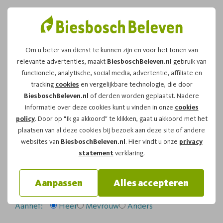
Om u beter van dienst te kunnen zijn en voor het tonen van
relevante advertenties, maakt
BiesboschBeleven.nl
gebruik van
Leuk dat u kiest voor dit
functionele, analytische, social media, advertentie, affiliate en
tracking
cookies
en vergelijkbare technologie, die door
arrangement!
BiesboschBeleven.nl
of derden worden geplaatst. Nadere
informatie over deze cookies kunt u vinden in onze
cookies
policy
. Door op "Ik ga akkoord" te klikken, gaat u akkoord met het
Om te reserveren voor de
Zwerftocht
vaartocht op
plaatsen van al deze cookies bij bezoek aan deze site of andere
zondag 12-04-2026
om
14:00
vragen wij u
websites van
BiesboschBeleven.nl
. Hier vindt u onze
privacy
onderstaand formulier in te vullen.
statement
verklaring.
Uw gegevens:
Aanpassen
Alles accepteren
Aanhef:
Heer
Mevrouw
Anders