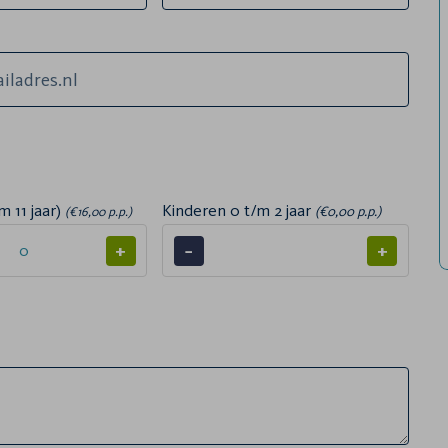
m 11 jaar)
Kinderen 0 t/m 2 jaar
(€0,00 p.p.)
(€16,00 p.p.)
+
−
+