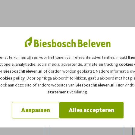
dit arrangement!
enst te kunnen zijn en voor het tonen van relevante advertenties, maakt
Bie
 op
zaterdag 25-04-2026
om
14:00
vragen wij u
tionele, analytische, social media, advertentie, affiliate en tracking
cookies
e
or
BiesboschBeleven.nl
of derden worden geplaatst. Nadere informatie ove
ookies policy
. Door op "Ik ga akkoord" te klikken, gaat u akkoord met het pl
zoek aan deze site of andere websites van
BiesboschBeleven.nl
. Hier vindt
statement
verklaring.
Aanpassen
Alles accepteren
l
Achternaam*