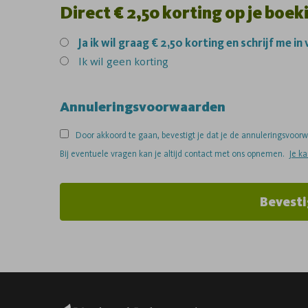
Direct € 2,50 korting op je boek
Ja
ik wil graag € 2,50 korting en schrijf me in
Ik wil geen korting
Annuleringsvoorwaarden
Door akkoord te gaan, bevestigt je dat je de annuleringsvoo
Bij eventuele vragen kan je altijd contact met ons opnemen.
Je k
Bevesti