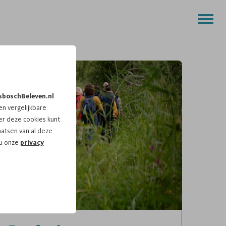
sboschBeleven.nl
n vergelijkbare
r deze cookies kunt
aatsen van al deze
 u onze
privacy