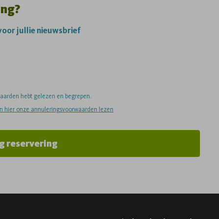
ing?
 voor jullie nieuwsbrief
rwaarden hebt gelezen en begrepen.
an hier onze annuleringsvoorwaarden lezen
g reservering