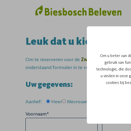
Leuk dat u kiest voor 
Om u beter van di
Om te reserveren voor de
Zwerftocht
vaartocht
gebruik van func
onderstaand formulier in te vullen.
technologie, die do
u vinden in onze
c
Uw gegevens:
cookies bij be
Aanhef:
Heer
Mevrouw
Anders
Voornaam*
Tussenvoegse