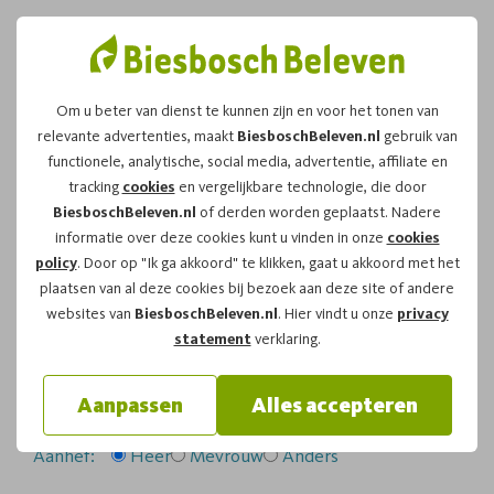
Om u beter van dienst te kunnen zijn en voor het tonen van
relevante advertenties, maakt
BiesboschBeleven.nl
gebruik van
Leuk dat u kiest voor dit
functionele, analytische, social media, advertentie, affiliate en
tracking
cookies
en vergelijkbare technologie, die door
arrangement!
BiesboschBeleven.nl
of derden worden geplaatst. Nadere
informatie over deze cookies kunt u vinden in onze
cookies
policy
. Door op "Ik ga akkoord" te klikken, gaat u akkoord met het
Om te reserveren voor de
Zwerftocht
vaartocht op
plaatsen van al deze cookies bij bezoek aan deze site of andere
maandag 25-05-2026
om
14:00
vragen wij u
websites van
BiesboschBeleven.nl
. Hier vindt u onze
privacy
onderstaand formulier in te vullen.
statement
verklaring.
Uw gegevens:
Aanpassen
Alles accepteren
Aanhef:
Heer
Mevrouw
Anders