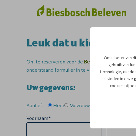
Leuk dat u kiest voor 
Om u beter van di
Om te reserveren voor de
Bevertocht
vaartocht 
gebruik van func
onderstaand formulier in te vullen.
technologie, die do
u vinden in onze
c
Uw gegevens:
cookies bij be
Aanhef:
Heer
Mevrouw
Anders
Voornaam*
Tussenvoegse