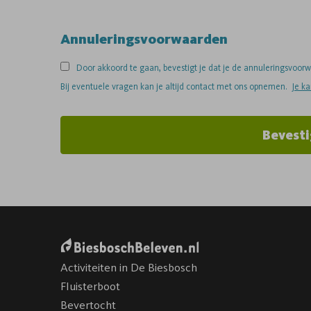
Annuleringsvoorwaarden
Door akkoord te gaan, bevestigt je dat je de annuleringsvoo
Bij eventuele vragen kan je altijd contact met ons opnemen.
Je k
Bevesti
Activiteiten in De Biesbosch
Fluisterboot
Bevertocht