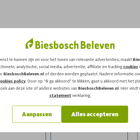
dit arrangement!
enst te kunnen zijn en voor het tonen van relevante advertenties, maakt
Bie
op
vrijdag 22-05-2026
om
19:00
vragen wij u
tionele, analytische, social media, advertentie, affiliate en tracking
cookies
e
or
BiesboschBeleven.nl
of derden worden geplaatst. Nadere informatie ove
ookies policy
. Door op "Ik ga akkoord" te klikken, gaat u akkoord met het pl
zoek aan deze site of andere websites van
BiesboschBeleven.nl
. Hier vindt
statement
verklaring.
Aanpassen
Alles accepteren
l
Achternaam*