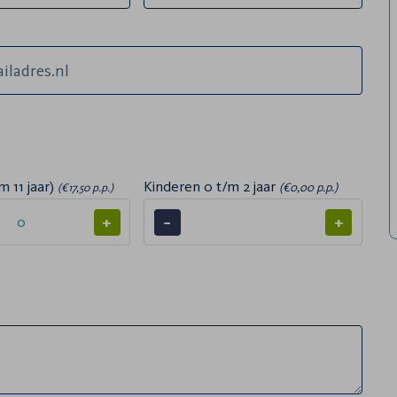
m 11 jaar)
Kinderen 0 t/m 2 jaar
(€0,00 p.p.)
(€17,50 p.p.)
+
−
+