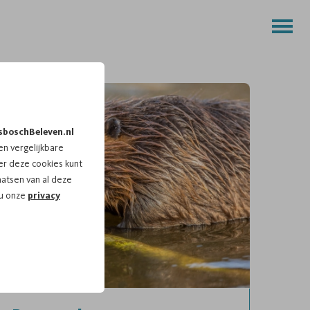
sboschBeleven.nl
n vergelijkbare
r deze cookies kunt
aatsen van al deze
 u onze
privacy