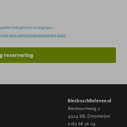
rwaarden hebt gelezen en begrepen.
an hier onze annuleringsvoorwaarden lezen
g reservering
BiesboschBeleven.nl
Biesboschweg 2
4924 BB
,
Drimmelen
0162 68 26 09