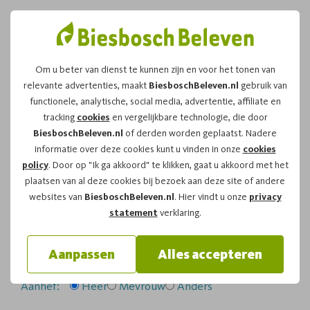
Om u beter van dienst te kunnen zijn en voor het tonen van
relevante advertenties, maakt
BiesboschBeleven.nl
gebruik van
Leuk dat u kiest voor dit
functionele, analytische, social media, advertentie, affiliate en
tracking
cookies
en vergelijkbare technologie, die door
arrangement!
BiesboschBeleven.nl
of derden worden geplaatst. Nadere
informatie over deze cookies kunt u vinden in onze
cookies
policy
. Door op "Ik ga akkoord" te klikken, gaat u akkoord met het
Om te reserveren voor de
Bevertocht
vaartocht op
plaatsen van al deze cookies bij bezoek aan deze site of andere
vrijdag 03-07-2026
om
19:00
vragen wij u
websites van
BiesboschBeleven.nl
. Hier vindt u onze
privacy
onderstaand formulier in te vullen.
statement
verklaring.
Uw gegevens:
Aanpassen
Alles accepteren
Aanhef:
Heer
Mevrouw
Anders