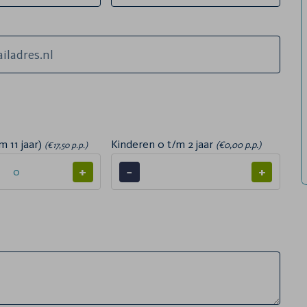
m 11 jaar)
Kinderen 0 t/m 2 jaar
(€0,00 p.p.)
(€17,50 p.p.)
+
−
+