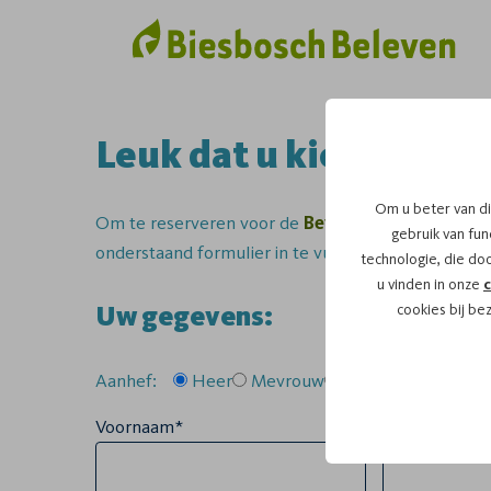
Leuk dat u kiest voor 
Om u beter van di
Om te reserveren voor de
Bevertocht
vaartocht 
gebruik van func
onderstaand formulier in te vullen.
technologie, die do
u vinden in onze
c
Uw gegevens:
cookies bij be
Aanhef:
Heer
Mevrouw
Anders
Voornaam*
Tussenvoegse