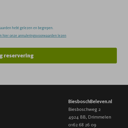
rwaarden hebt gelezen en begrepen.
an hier onze annuleringsvoorwaarden lezen
g reservering
BiesboschBeleven.nl
Biesboschweg 2
4924 BB
,
Drimmelen
0162 68 26 09