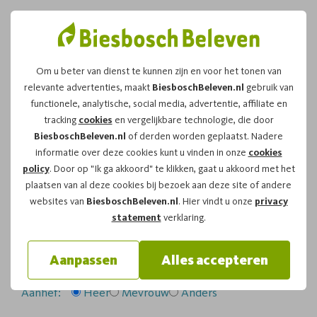
Om u beter van dienst te kunnen zijn en voor het tonen van
relevante advertenties, maakt
BiesboschBeleven.nl
gebruik van
Leuk dat u kiest voor dit
functionele, analytische, social media, advertentie, affiliate en
tracking
cookies
en vergelijkbare technologie, die door
arrangement!
BiesboschBeleven.nl
of derden worden geplaatst. Nadere
informatie over deze cookies kunt u vinden in onze
cookies
policy
. Door op "Ik ga akkoord" te klikken, gaat u akkoord met het
Om te reserveren voor de
Fluistertocht
vaartocht op
plaatsen van al deze cookies bij bezoek aan deze site of andere
vrijdag 21-08-2026
om
12:00
vragen wij u
websites van
BiesboschBeleven.nl
. Hier vindt u onze
privacy
onderstaand formulier in te vullen.
statement
verklaring.
Uw gegevens:
Aanpassen
Alles accepteren
Aanhef:
Heer
Mevrouw
Anders