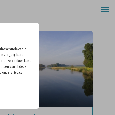
sboschBeleven.nl
n vergelijkbare
r deze cookies kunt
aatsen van al deze
 u onze
privacy