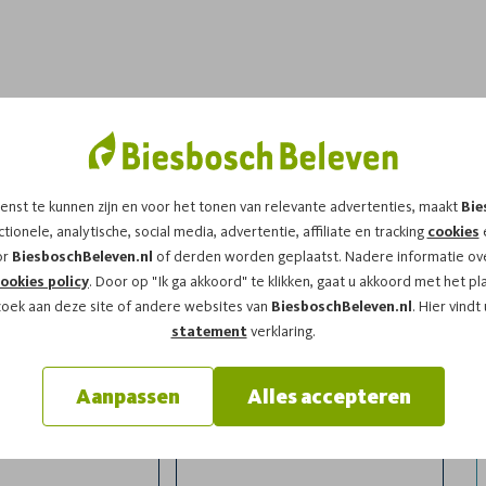
dit arrangement!
enst te kunnen zijn en voor het tonen van relevante advertenties, maakt
Bie
t op
dinsdag 25-08-2026
om
12:00
vragen wij u
tionele, analytische, social media, advertentie, affiliate en tracking
cookies
e
or
BiesboschBeleven.nl
of derden worden geplaatst. Nadere informatie ove
ookies policy
. Door op "Ik ga akkoord" te klikken, gaat u akkoord met het pl
zoek aan deze site of andere websites van
BiesboschBeleven.nl
. Hier vindt
statement
verklaring.
Aanpassen
Alles accepteren
l
Achternaam*