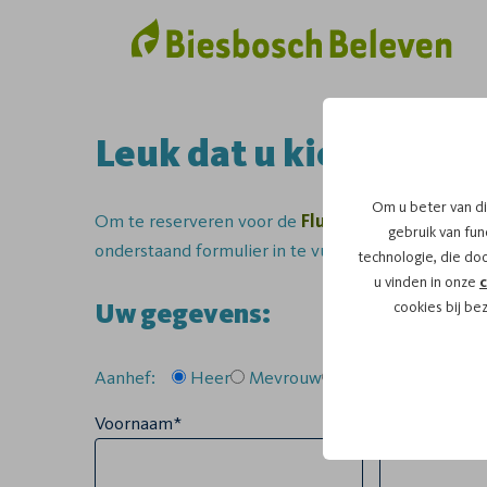
Leuk dat u kiest voor 
Om u beter van di
Om te reserveren voor de
Fluistertocht
vaartoch
gebruik van func
onderstaand formulier in te vullen.
technologie, die do
u vinden in onze
c
Uw gegevens:
cookies bij be
Aanhef:
Heer
Mevrouw
Anders
Voornaam*
Tussenvoegse