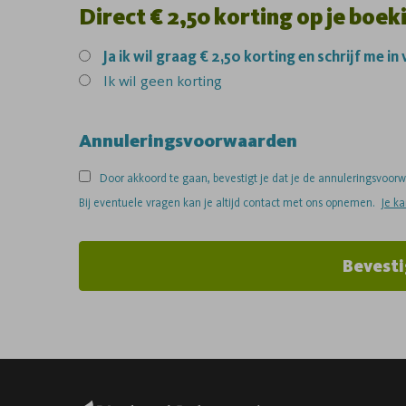
Direct € 2,50 korting op je boek
Ja
ik wil graag € 2,50 korting en schrijf me in
Ik wil geen korting
Annuleringsvoorwaarden
Door akkoord te gaan, bevestigt je dat je de annuleringsvoo
Bij eventuele vragen kan je altijd contact met ons opnemen.
Je k
Bevesti