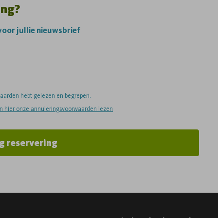
ing?
 voor jullie nieuwsbrief
rwaarden hebt gelezen en begrepen.
an hier onze annuleringsvoorwaarden lezen
g reservering