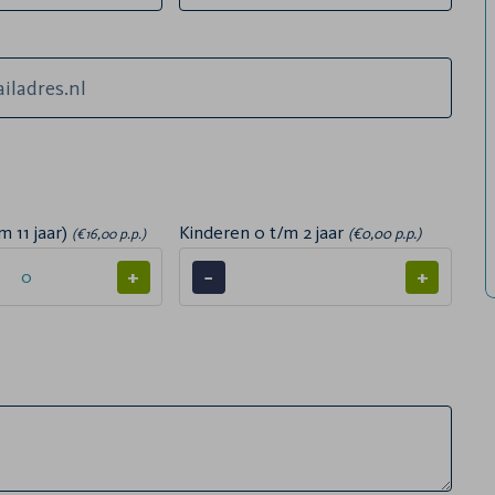
m 11 jaar)
Kinderen 0 t/m 2 jaar
(€0,00 p.p.)
(€16,00 p.p.)
+
−
+