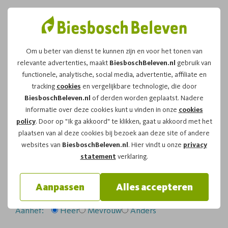
Om u beter van dienst te kunnen zijn en voor het tonen van
relevante advertenties, maakt
BiesboschBeleven.nl
gebruik van
Leuk dat u kiest voor dit
functionele, analytische, social media, advertentie, affiliate en
tracking
cookies
en vergelijkbare technologie, die door
arrangement!
BiesboschBeleven.nl
of derden worden geplaatst. Nadere
informatie over deze cookies kunt u vinden in onze
cookies
policy
. Door op "Ik ga akkoord" te klikken, gaat u akkoord met het
Om te reserveren voor de
Fluistertocht
vaartocht op
plaatsen van al deze cookies bij bezoek aan deze site of andere
zondag 27-09-2026
om
12:00
vragen wij u
websites van
BiesboschBeleven.nl
. Hier vindt u onze
privacy
onderstaand formulier in te vullen.
statement
verklaring.
Uw gegevens:
Aanpassen
Alles accepteren
Aanhef:
Heer
Mevrouw
Anders