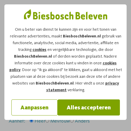
Om u beter van dienst te kunnen zijn en voor het tonen van
relevante advertenties, maakt
BiesboschBeleven.nl
gebruik van
Leuk dat u kiest voor dit
functionele, analytische, social media, advertentie, affiliate en
tracking
cookies
en vergelijkbare technologie, die door
arrangement!
BiesboschBeleven.nl
of derden worden geplaatst. Nadere
informatie over deze cookies kunt u vinden in onze
cookies
policy
. Door op "Ik ga akkoord" te klikken, gaat u akkoord met het
Om te reserveren voor de
Zwerftocht
vaartocht op
plaatsen van al deze cookies bij bezoek aan deze site of andere
zondag 11-10-2026
om
14:00
vragen wij u
websites van
BiesboschBeleven.nl
. Hier vindt u onze
privacy
onderstaand formulier in te vullen.
statement
verklaring.
Uw gegevens:
Aanpassen
Alles accepteren
Aanhef:
Heer
Mevrouw
Anders