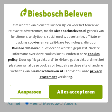
Om u beter van dienst te kunnen zijn en voor het tonen van
relevante advertenties, maakt
BiesboschBeleven.nl
gebruik van
Leuk dat u kiest voor dit
functionele, analytische, social media, advertentie, affiliate en
tracking
cookies
en vergelijkbare technologie, die door
arrangement!
BiesboschBeleven.nl
of derden worden geplaatst. Nadere
informatie over deze cookies kunt u vinden in onze
cookies
policy
. Door op "Ik ga akkoord" te klikken, gaat u akkoord met het
Om te reserveren voor de
Fluistertocht
vaartocht op
plaatsen van al deze cookies bij bezoek aan deze site of andere
zaterdag 17-10-2026
om
12:00
vragen wij u
websites van
BiesboschBeleven.nl
. Hier vindt u onze
privacy
onderstaand formulier in te vullen.
statement
verklaring.
Uw gegevens:
Aanpassen
Alles accepteren
Aanhef:
Heer
Mevrouw
Anders