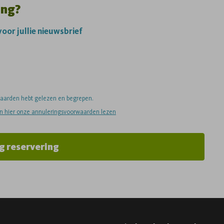
ing?
 voor jullie nieuwsbrief
rwaarden hebt gelezen en begrepen.
an hier onze annuleringsvoorwaarden lezen
g reservering