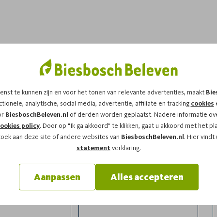
dit arrangement!
enst te kunnen zijn en voor het tonen van relevante advertenties, maakt
Bie
t op
maandag 13-07-2026
om
12:00
vragen wij u
tionele, analytische, social media, advertentie, affiliate en tracking
cookies
e
or
BiesboschBeleven.nl
of derden worden geplaatst. Nadere informatie ove
ookies policy
. Door op "Ik ga akkoord" te klikken, gaat u akkoord met het pl
zoek aan deze site of andere websites van
BiesboschBeleven.nl
. Hier vindt
statement
verklaring.
Aanpassen
Alles accepteren
l
Achternaam*