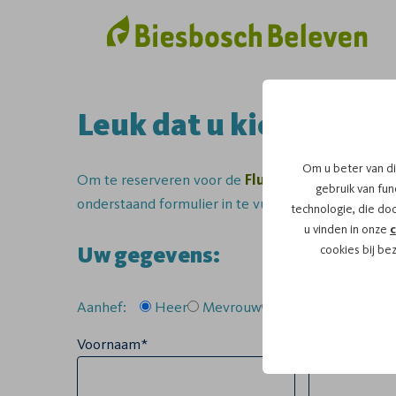
Leuk dat u kiest voor 
Om u beter van di
Om te reserveren voor de
Fluistertocht
vaartoch
gebruik van func
onderstaand formulier in te vullen.
technologie, die do
u vinden in onze
c
Uw gegevens:
cookies bij be
Aanhef:
Heer
Mevrouw
Anders
Voornaam*
Tussenvoegse