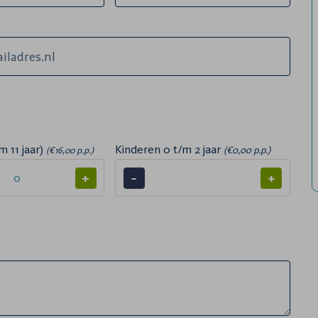
m 11 jaar)
Kinderen 0 t/m 2 jaar
(€0,00 p.p.)
(€16,00 p.p.)
+
−
+