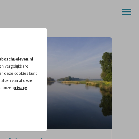
sboschBeleven.nl
n vergelijkbare
r deze cookies kunt
aatsen van al deze
 u onze
privacy