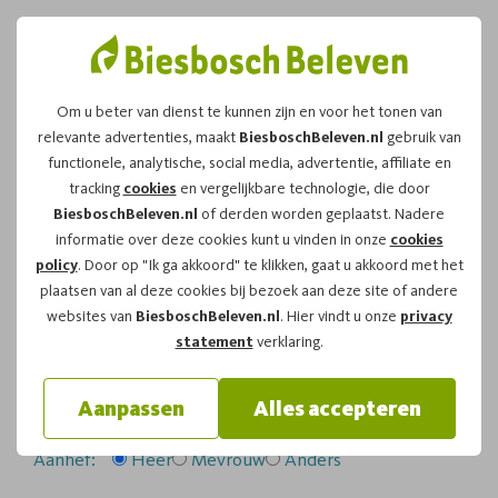
Om u beter van dienst te kunnen zijn en voor het tonen van
relevante advertenties, maakt
BiesboschBeleven.nl
gebruik van
Leuk dat u kiest voor dit
functionele, analytische, social media, advertentie, affiliate en
tracking
cookies
en vergelijkbare technologie, die door
arrangement!
BiesboschBeleven.nl
of derden worden geplaatst. Nadere
informatie over deze cookies kunt u vinden in onze
cookies
policy
. Door op "Ik ga akkoord" te klikken, gaat u akkoord met het
Om te reserveren voor de
Zwerftocht
vaartocht op
plaatsen van al deze cookies bij bezoek aan deze site of andere
donderdag 16-07-2026
om
14:00
vragen wij u
websites van
BiesboschBeleven.nl
. Hier vindt u onze
privacy
onderstaand formulier in te vullen.
statement
verklaring.
Uw gegevens:
Aanpassen
Alles accepteren
Aanhef:
Heer
Mevrouw
Anders