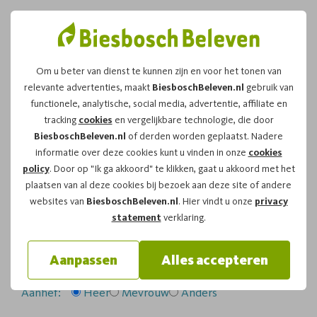
Om u beter van dienst te kunnen zijn en voor het tonen van
relevante advertenties, maakt
BiesboschBeleven.nl
gebruik van
Leuk dat u kiest voor dit
functionele, analytische, social media, advertentie, affiliate en
tracking
cookies
en vergelijkbare technologie, die door
arrangement!
BiesboschBeleven.nl
of derden worden geplaatst. Nadere
informatie over deze cookies kunt u vinden in onze
cookies
policy
. Door op "Ik ga akkoord" te klikken, gaat u akkoord met het
Om te reserveren voor de
Zwerftocht
vaartocht op
plaatsen van al deze cookies bij bezoek aan deze site of andere
zaterdag 18-07-2026
om
14:45
vragen wij u
websites van
BiesboschBeleven.nl
. Hier vindt u onze
privacy
onderstaand formulier in te vullen.
statement
verklaring.
Uw gegevens:
Aanpassen
Alles accepteren
Aanhef:
Heer
Mevrouw
Anders