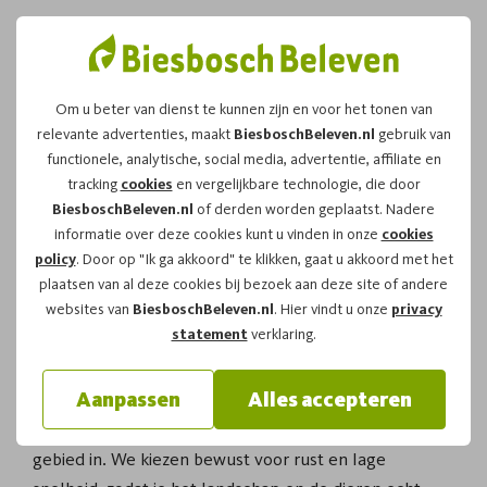
Om u beter van dienst te kunnen zijn en voor het tonen van
relevante advertenties, maakt
BiesboschBeleven.nl
gebruik van
Fluisterboot Biesbosch
functionele, analytische, social media, advertentie, affiliate en
tracking
cookies
en vergelijkbare technologie, die door
| Bevers in het wild
BiesboschBeleven.nl
of derden worden geplaatst. Nadere
spotten
informatie over deze cookies kunt u vinden in onze
cookies
policy
. Door op "Ik ga akkoord" te klikken, gaat u akkoord met het
plaatsen van al deze cookies bij bezoek aan deze site of andere
websites van
BiesboschBeleven.nl
. Hier vindt u onze
privacy
Een
fluisterboot
in de Biesbosch
en bevers in het
statement
verklaring.
wild spotten is voor veel bezoekers dé reden om het
water op te gaan. Je zoekt stilte, geen ronkende
Aanpassen
Alles accepteren
motor, en een gids die precies weet waar je moet
kijken. Vanuit Drimmelen varen we kleinschalig het
gebied in. We kiezen bewust voor rust en lage