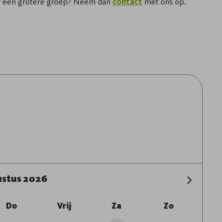
or een grotere groep? Neem dan
contact
met ons op.
stus 2026
Do
Vrij
Za
Zo