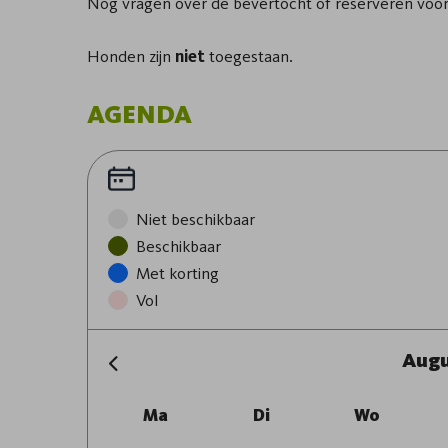
Nog vragen over de bevertocht of reserveren vo
Honden zijn
niet
toegestaan.
AGENDA
Niet beschikbaar
Beschikbaar
Met korting
Vol
Augu
Ma
Di
Wo