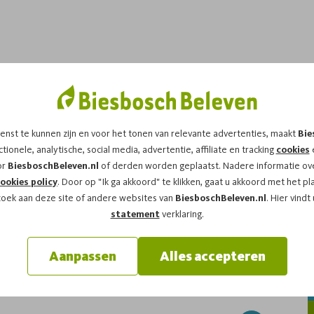
iesbosch
enst te kunnen zijn en voor het tonen van relevante advertenties, maakt
Bie
p zoek naar de beroemdste inwoner van de Biesbosch; de
tionele, analytische, social media, advertentie, affiliate en tracking
cookies
e
eren we in het voorjaar en de zomer de Bevertochten. Kun
or
BiesboschBeleven.nl
of derden worden geplaatst. Nadere informatie ove
dens de excursie varen we door de Biesbosch en gaan we
ookies policy
. Door op "Ik ga akkoord" te klikken, gaat u akkoord met het pl
ng van een gids ontdek je vanuit de fluisterboot de
zoek aan deze site of andere websites van
BiesboschBeleven.nl
. Hier vindt
statement
verklaring.
rchten en glijbaantjes van de bever in het bijzondere
llerlei bezienswaardigheden van de Biesbosch mee.
Aanpassen
Alles accepteren
rvaren biesboschkenner. Hij of zij zal allerlei leuke