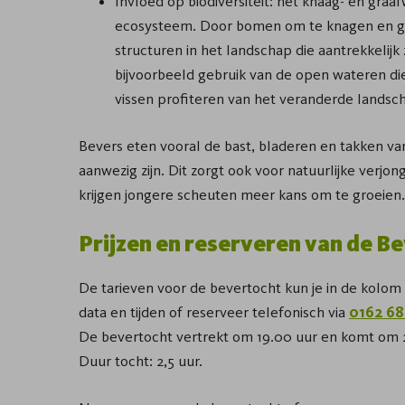
Invloed op biodiversiteit: het knaag- en graa
ecosysteem. Door bomen om te knagen en gr
structuren in het landschap die aantrekkelijk 
bijvoorbeeld gebruik van de open wateren di
vissen profiteren van het veranderde landsc
Bevers eten vooral de bast, bladeren en takken van
aanwezig zijn. Dit zorgt ook voor natuurlijke verj
krijgen jongere scheuten meer kans om te groeien.
Prijzen en reserveren van de B
De tarieven voor de bevertocht kun je in de kolom 
data en tijden of reserveer telefonisch via
0162 68
De bevertocht vertrekt om 19.00 uur en komt om 2
Duur tocht: 2,5 uur.