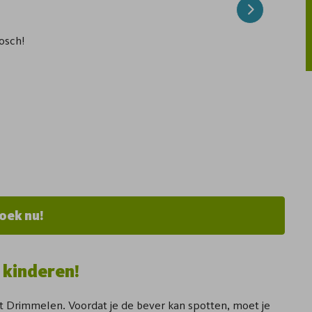
Next
osch!
oek nu!
 kinderen!
 Drimmelen. Voordat je de bever kan spotten, moet je