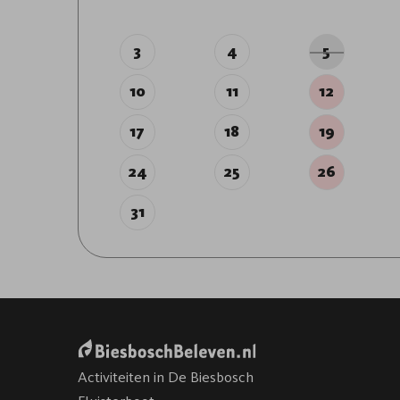
3
4
5
10
11
12
17
18
19
24
25
26
31
Activiteiten in De Biesbosch