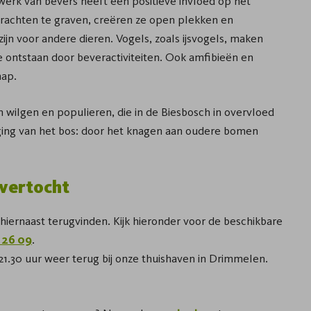
fwerk van bevers heeft een positieve invloed op het
achten te graven, creëren ze open plekken en
zijn voor andere dieren. Vogels, zoals ijsvogels, maken
e ontstaan door beveractiviteiten. Ook amfibieën en
hap.
 wilgen en populieren, die in de Biesbosch in overvloed
onging van het bos: door het knagen aan oudere bomen
evertocht
hiernaast terugvinden. Kijk hieronder voor de beschikbare
 26 09
.
1.30 uur weer terug bij onze thuishaven in Drimmelen.