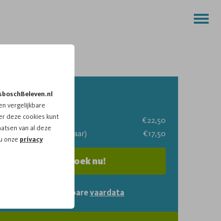
Tarieven
sboschBeleven.nl
n vergelijkbare
r deze cookies kunt
Volwassenen
€22,50
aatsen van al deze
Kinderen (3 t/m 11 jaar)
€17,50
 u onze
privacy
Boek nu!
Bekijk de beschikbare
vaardata