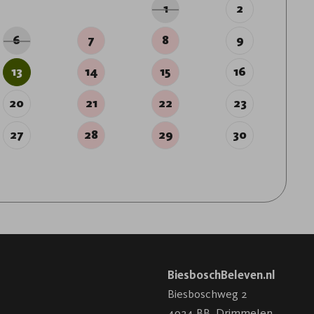
1
2
6
7
8
9
13
14
15
16
20
21
22
23
27
28
29
30
BiesboschBeleven.nl
Biesboschweg 2
4924 BB
,
Drimmelen