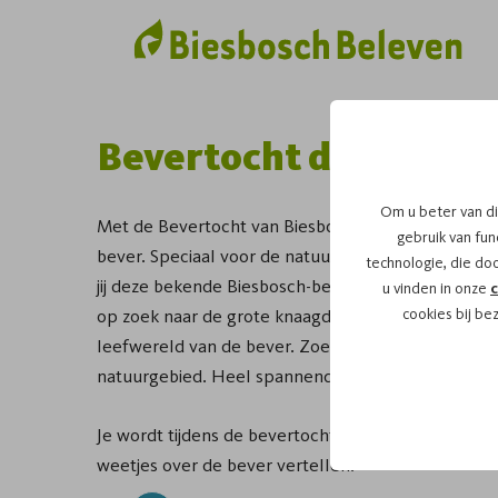
Bevertocht door de B
Om u beter van di
Met de Bevertocht van Biesbosch Beleven ga je o
gebruik van func
bever. Speciaal voor de natuurliefhebbers organis
technologie, die do
jij deze bekende Biesbosch-bewoners spotten? Tij
u vinden in onze
c
op zoek naar de grote knaagdieren. Onder begeleidi
cookies bij be
leefwereld van de bever. Zoek naar vraatsporen, bu
natuurgebied. Heel spannend! Daarnaast krijg je a
Je wordt tijdens de bevertocht begeleid door onze e
weetjes over de bever vertellen.