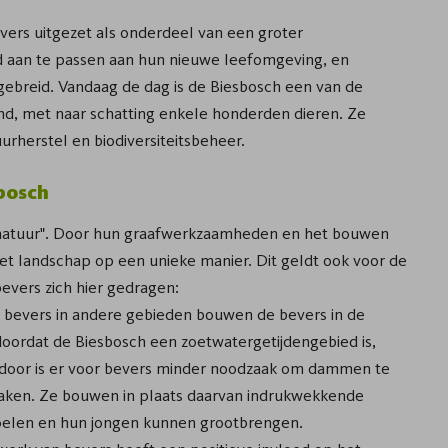
evers uitgezet als onderdeel van een groter
ed aan te passen aan hun nieuwe leefomgeving, en
tgebreid. Vandaag de dag is de Biesbosch een van de
nd, met naar schatting enkele honderden dieren. Ze
rherstel en biodiversiteitsbeheer.
sbosch
e natuur". Door hun graafwerkzaamheden en het bouwen
t landschap op een unieke manier. Dit geldt ook voor de
bevers zich hier gedragen:
 bevers in andere gebieden bouwen de bevers in de
ordat de Biesbosch een zoetwatergetijdengebied is,
ierdoor is er voor bevers minder noodzaak om dammen te
ken. Ze bouwen in plaats daarvan indrukwekkende
 voelen en hun jongen kunnen grootbrengen.