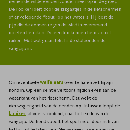
nemen de wilde eenden zonder meer op in de groep.
De kooiker loert door de kijkgaatjes in de rietschermen
of er voldoende “bout” op het water is. Hij kiest de
pijp die de eenden tegen de wind in zwemmend
moeten bereiken. De eenden kunnen hem zo niet
ruiken. Met wat graan lokt hij de staleenden de
vangpijp in.
Om eventuele
weifelaars
over te halen zet hij zijn
hond in. Op een seintje vertoont hij zich even aan de
waterkant van het rietscherm. Dat wekt de
nieuwsgierigheid van de eenden op. Intussen loopt de
kooiker
, al voer strooiend, naar het einde van de
vangpijp. De hond speelt het spel mee, door zich van
tijd tot tijd te laten zien. Nieuwsgierig zwemmen de