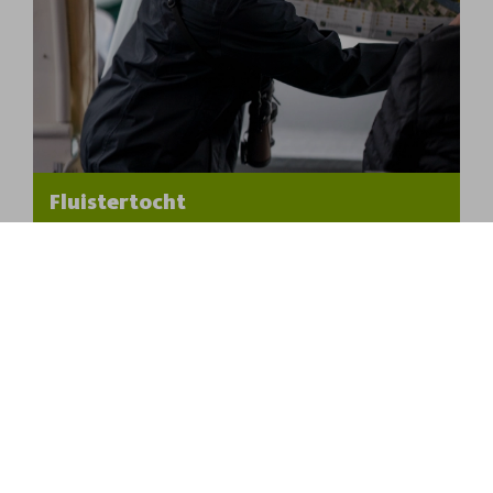
Fluistertocht
Een mooie vaartocht dwars door de mooiste 
kreekjes van de Biesbosch en langs het 
Historische 'bruggetje van Sint Jan'. Een gids 
van Staatsbosbeheer geeft uitleg tijdens de 
vaartocht.
Ontdek de fluistertocht