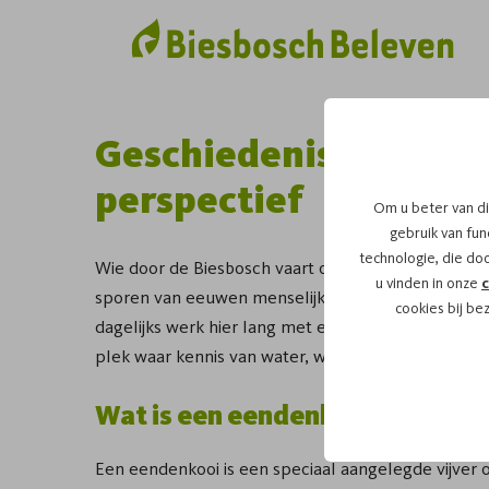
Geschiedenis eendenk
perspectief
Om u beter van di
gebruik van func
technologie, die do
Wie door de Biesbosch vaart of wandelt, ziet vooral
u vinden in onze
c
sporen van eeuwen menselijk gebruik. De geschied
cookies bij be
dagelijks werk hier lang met elkaar verweven ware
plek waar kennis van water, wind en diergedrag 
Wat is een eendenkooi
Een eendenkooi is een speciaal aangelegde vijver