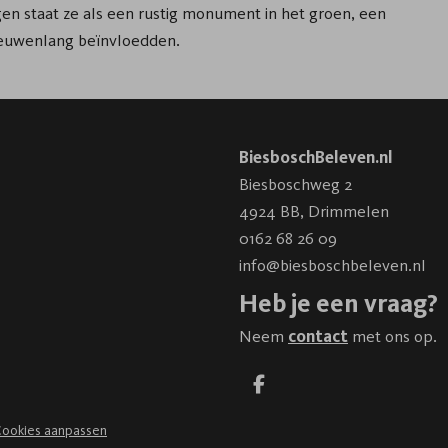
lgen staat ze als een rustig monument in het groen, een
eeuwenlang beïnvloedden.
BiesboschBeleven.nl
Biesboschweg 2
4924 BB
,
Drimmelen
0162 68 26 09
info@biesboschbeleven.nl
Heb je een vraag?
Neem
contact
met ons op.
ookies aanpassen