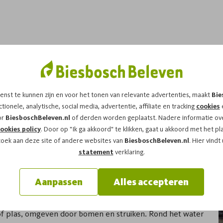
ooi Biesbosch in
enst te kunnen zijn en voor het tonen van relevante advertenties, maakt
Bie
tionele, analytische, social media, advertentie, affiliate en tracking
cookies
e
or
BiesboschBeleven.nl
of derden worden geplaatst. Nadere informatie ove
 water, riet en wilgen. Toch liggen in dit landschap ook
ookies policy
. Door op "Ik ga akkoord" te klikken, gaat u akkoord met het pl
enis eendenkooi Biesbosch laat zien hoe natuur en
zoek aan deze site of andere websites van
BiesboschBeleven.nl
. Hier vindt
n. Een eendenkooi is geen los bouwwerk, maar een stille
statement
verklaring.
samenkwam.
Aanpassen
Alles accepteren
 of plas, omgeven door bomen en struiken. Rond het water