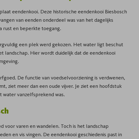
splaat eendenkooi. Deze historische eendenkooi Biesbosch
t vangen van eenden onderdeel was van het dagelijks
ra rust en beperkte toegang.
rgvuldig een plek werd gekozen. Het water ligt beschut
t landschap. Hier wordt duidelijk dat de eendenkooi
omgeving.
rfgoed. De functie van voedselvoorziening is verdwenen,
mt, ziet meer dan een oude vijver. Je ziet een hoofdstuk
et water vanzelfsprekend was.
sch
ed voor varen en wandelen. Toch is het landschap
eden en vis vingen. De eendenkooi geschiedenis past in