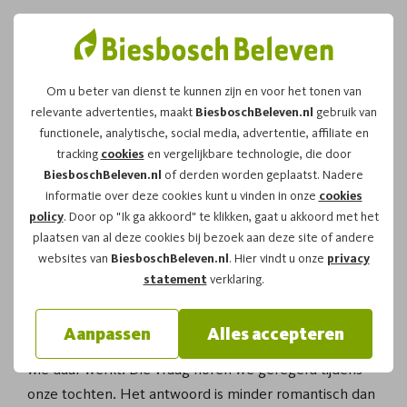
Om u beter van dienst te kunnen zijn en voor het tonen van
relevante advertenties, maakt
BiesboschBeleven.nl
gebruik van
Wat is een kooiker in de
functionele, analytische, social media, advertentie, affiliate en
tracking
cookies
en vergelijkbare technologie, die door
Biesbosch
BiesboschBeleven.nl
of derden worden geplaatst. Nadere
informatie over deze cookies kunt u vinden in onze
cookies
policy
. Door op "Ik ga akkoord" te klikken, gaat u akkoord met het
Een kooiker is de beheerder van een eendenkooi. Hij
plaatsen van al deze cookies bij bezoek aan deze site of andere
of zij zorgt voor rust in het gebied, onderhoudt de
websites van
BiesboschBeleven.nl
. Hier vindt u onze
privacy
vangpijpen en bewaakt het terrein rond de kooi.
statement
verklaring.
Wie langs een eendenkooi vaart en een smal pad ziet
Aanpassen
Alles accepteren
verdwijnen tussen riet en wilgen, vraagt zich vaak af
wie daar werkt. Die vraag horen we geregeld tijdens
onze tochten. Het antwoord is minder romantisch dan