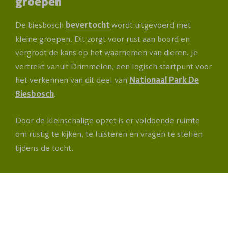
groepen
De biesbosch
bevertocht
wordt uitgevoerd met
kleine groepen. Dit zorgt voor rust aan boord en
vergroot de kans op het waarnemen van dieren. Je
vertrekt vanuit Drimmelen, een logisch startpunt voor
het verkennen van dit deel van
Nationaal Park De
Biesbosch
.
Door de kleinschalige opzet is er voldoende ruimte
om rustig te kijken, te luisteren en vragen te stellen
tijdens de tocht.
Boek de Bevertocht