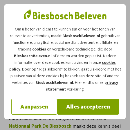
Om u beter van dienst te kunnen zijn en voor het tonen van
relevante advertenties, maakt
BiesboschBeleven.nl
gebruik van
Wat is een weifelaar in
functionele, analytische, social media, advertentie, affiliate en
tracking
cookies
en vergelijkbare technologie, die door
de eendenkooi?
BiesboschBeleven.nl
of derden worden geplaatst. Nadere
informatie over deze cookies kunt u vinden in onze
cookies
policy
. Door op "Ik ga akkoord" te klikken, gaat u akkoord met het
Wat is een weifelaar?
In de context van een
plaatsen van al deze cookies bij bezoek aan deze site of andere
eendenkooi is een weifelaar een eenvoudig lokmiddel
websites van
BiesboschBeleven.nl
. Hier vindt u onze
privacy
dat wordt gebruikt om wilde eenden nieuwsgierig te
statement
verklaring.
maken en rustig richting de vangpijp te laten
bewegen. Het woord verwijst hier dus niet naar
Aanpassen
Alles accepteren
iemand die twijfelt, maar naar een traditioneel
hulpmiddel binnen de vangtechniek. In en rond
Nationaal Park De Biesbosch
maakt deze kennis deel