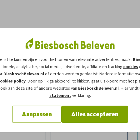
dit arrangement!
enst te kunnen zijn en voor het tonen van relevante advertenties, maakt
Bie
t op
dinsdag 05-08-2025
om
12:00
vragen wij u
tionele, analytische, social media, advertentie, affiliate en tracking
cookies
e
or
BiesboschBeleven.nl
of derden worden geplaatst. Nadere informatie ove
ookies policy
. Door op "Ik ga akkoord" te klikken, gaat u akkoord met het pl
zoek aan deze site of andere websites van
BiesboschBeleven.nl
. Hier vindt
statement
verklaring.
Aanpassen
Alles accepteren
l
Achternaam*