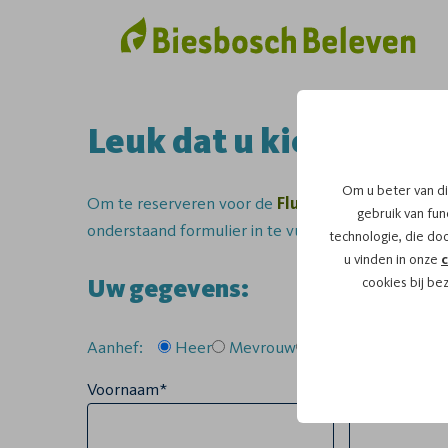
Leuk dat u kiest voor 
Om u beter van di
Om te reserveren voor de
Fluistertocht
vaartoch
gebruik van func
onderstaand formulier in te vullen.
technologie, die do
u vinden in onze
c
Uw gegevens:
cookies bij be
Aanhef:
Heer
Mevrouw
Anders
Voornaam*
Tussenvoegse