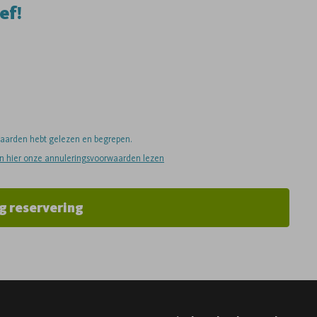
ef!
rwaarden hebt gelezen en begrepen.
an hier onze annuleringsvoorwaarden lezen
g reservering