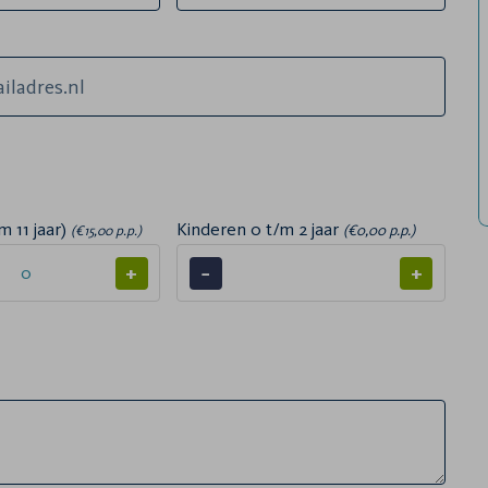
m 11 jaar)
Kinderen 0 t/m 2 jaar
(€0,00 p.p.)
(€15,00 p.p.)
+
−
+