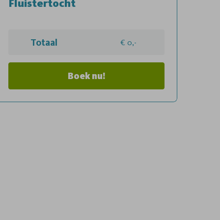
Fluistertocht
Totaal
0,-
Boek nu!