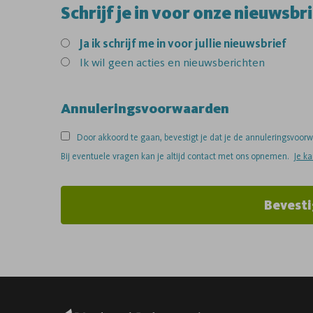
Schrijf je in voor onze nieuwsbri
Ja
ik schrijf me in voor jullie nieuwsbrief
Ik wil geen acties en nieuwsberichten
Annuleringsvoorwaarden
Door akkoord te gaan, bevestigt je dat je de annuleringsvoo
Bij eventuele vragen kan je altijd contact met ons opnemen.
Je k
Bevesti