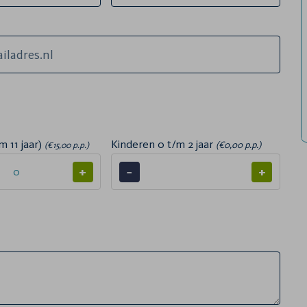
m 11 jaar)
Kinderen 0 t/m 2 jaar
(€0,00 p.p.)
(€15,00 p.p.)
+
−
+