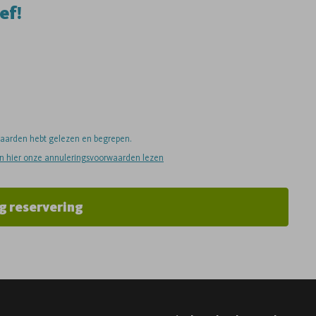
ef!
rwaarden hebt gelezen en begrepen.
an hier onze annuleringsvoorwaarden lezen
g reservering