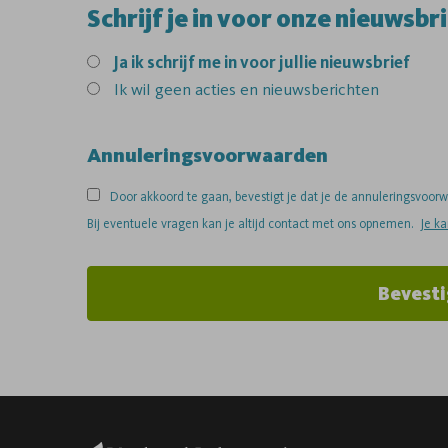
Schrijf je in voor onze nieuwsbri
Ja
ik schrijf me in voor jullie nieuwsbrief
Ik wil geen acties en nieuwsberichten
Annuleringsvoorwaarden
Door akkoord te gaan, bevestigt je dat je de annuleringsvoo
Bij eventuele vragen kan je altijd contact met ons opnemen.
Je k
Bevesti