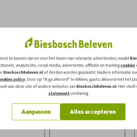
dit arrangement!
enst te kunnen zijn en voor het tonen van relevante advertenties, maakt
Bie
t op
vrijdag 08-08-2025
om
12:00
vragen wij u
tionele, analytische, social media, advertentie, affiliate en tracking
cookies
e
or
BiesboschBeleven.nl
of derden worden geplaatst. Nadere informatie ove
ookies policy
. Door op "Ik ga akkoord" te klikken, gaat u akkoord met het pl
zoek aan deze site of andere websites van
BiesboschBeleven.nl
. Hier vindt
statement
verklaring.
Aanpassen
Alles accepteren
l
Achternaam*