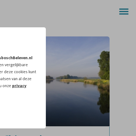
sboschBeleven.nl
n vergelijkbare
r deze cookies kunt
aatsen van al deze
 u onze
privacy