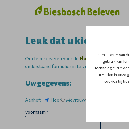
Leuk dat u kiest voor 
Om u beter van di
Om te reserveren voor de
Fluistertocht
vaartoch
gebruik van func
onderstaand formulier in te vullen.
technologie, die do
u vinden in onze
c
Uw gegevens:
cookies bij be
Aanhef:
Heer
Mevrouw
Anders
Voornaam*
Tussenvoegse