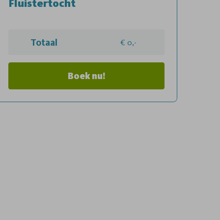
Fluistertocht
Totaal
0,-
Boek nu!