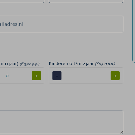
m 11 jaar)
Kinderen 0 t/m 2 jaar
(€0,00 p.p.)
(€15,00 p.p.)
+
−
+