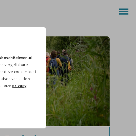
sboschBeleven.nl
n vergelijkbare
r deze cookies kunt
aatsen van al deze
 u onze
privacy