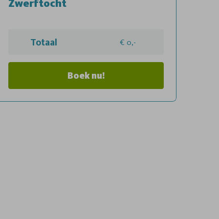
Zwerftocht
Totaal
0,-
Boek nu!