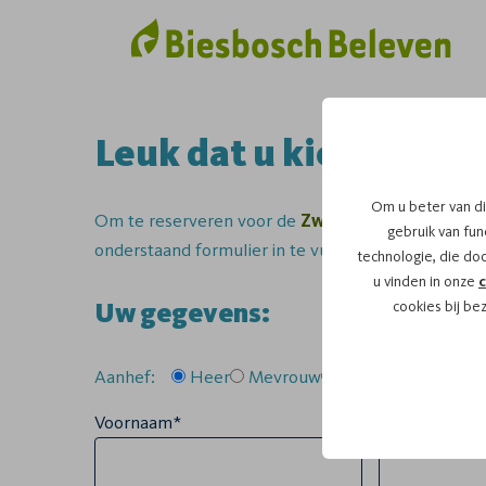
Leuk dat u kiest voor 
Om u beter van di
Om te reserveren voor de
Zwerftocht
vaartocht
gebruik van func
onderstaand formulier in te vullen.
technologie, die do
u vinden in onze
c
Uw gegevens:
cookies bij be
Aanhef:
Heer
Mevrouw
Anders
Voornaam*
Tussenvoegse