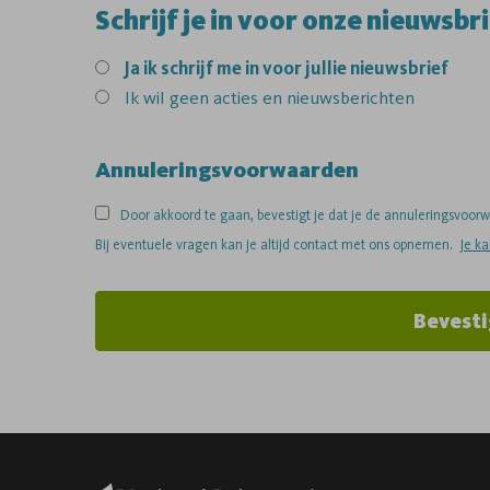
Schrijf je in voor onze nieuwsbri
Ja
ik schrijf me in voor jullie nieuwsbrief
Ik wil geen acties en nieuwsberichten
Annuleringsvoorwaarden
Door akkoord te gaan, bevestigt je dat je de annuleringsvoo
Bij eventuele vragen kan je altijd contact met ons opnemen.
Je k
Bevesti