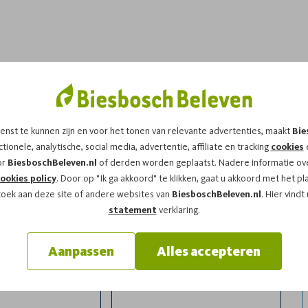
dit arrangement!
enst te kunnen zijn en voor het tonen van relevante advertenties, maakt
Bie
 op
zaterdag 09-08-2025
om
14:00
vragen wij u
tionele, analytische, social media, advertentie, affiliate en tracking
cookies
e
or
BiesboschBeleven.nl
of derden worden geplaatst. Nadere informatie ove
ookies policy
. Door op "Ik ga akkoord" te klikken, gaat u akkoord met het pl
zoek aan deze site of andere websites van
BiesboschBeleven.nl
. Hier vindt
statement
verklaring.
Aanpassen
Alles accepteren
l
Achternaam*