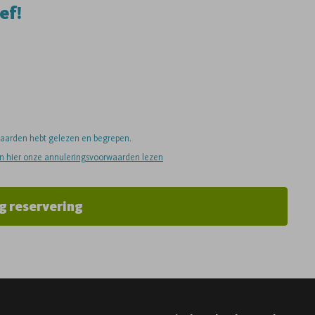
ef!
rwaarden hebt gelezen en begrepen.
an hier onze annuleringsvoorwaarden lezen
g reservering