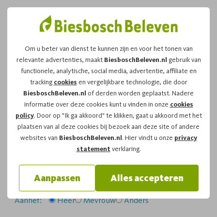
Om u beter van dienst te kunnen zijn en voor het tonen van
relevante advertenties, maakt
BiesboschBeleven.nl
gebruik van
Leuk dat u kiest voor dit
functionele, analytische, social media, advertentie, affiliate en
tracking
cookies
en vergelijkbare technologie, die door
arrangement!
BiesboschBeleven.nl
of derden worden geplaatst. Nadere
informatie over deze cookies kunt u vinden in onze
cookies
policy
. Door op "Ik ga akkoord" te klikken, gaat u akkoord met het
Om te reserveren voor de
Fluistertocht
vaartocht op
plaatsen van al deze cookies bij bezoek aan deze site of andere
zaterdag 20-09-2025
om
12:00
vragen wij u
websites van
BiesboschBeleven.nl
. Hier vindt u onze
privacy
onderstaand formulier in te vullen.
statement
verklaring.
Uw gegevens:
Aanpassen
Alles accepteren
Aanhef:
Heer
Mevrouw
Anders