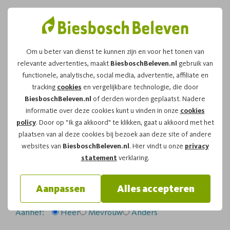
Om u beter van dienst te kunnen zijn en voor het tonen van
relevante advertenties, maakt
BiesboschBeleven.nl
gebruik van
Leuk dat u kiest voor dit
functionele, analytische, social media, advertentie, affiliate en
tracking
cookies
en vergelijkbare technologie, die door
arrangement!
BiesboschBeleven.nl
of derden worden geplaatst. Nadere
informatie over deze cookies kunt u vinden in onze
cookies
policy
. Door op "Ik ga akkoord" te klikken, gaat u akkoord met het
Om te reserveren voor de
Bevertocht
vaartocht op
plaatsen van al deze cookies bij bezoek aan deze site of andere
zaterdag 06-09-2025
om
19:00
vragen wij u
websites van
BiesboschBeleven.nl
. Hier vindt u onze
privacy
onderstaand formulier in te vullen.
statement
verklaring.
Uw gegevens:
Aanpassen
Alles accepteren
Aanhef:
Heer
Mevrouw
Anders