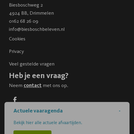
Biesboschweg 2
4924 BB
,
Drimmelen
0162 68 26 09
info@biesboschbeleven.nl
Cookies
Privacy
Veel gestelde vragen
Heb je een vraag?
Neem
contact
met ons op.
Actuele vaaragenda
2026 ©
created by Postads
.
Alle rechten voorbehouden.
Cookies aanpassen
Bekijk hier alle actuele afvaartijden.