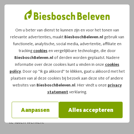
Om u beter van dienst te kunnen zijn en voor het tonen van
relevante advertenties, maakt
BiesboschBeleven.nl
gebruik van
Avondtocht Biesbosch
functionele, analytische, social media, advertentie, affiliate en
tracking
cookies
en vergelijkbare technologie, die door
in alle rust
BiesboschBeleven.nl
of derden worden geplaatst. Nadere
informatie over deze cookies kunt u vinden in onze
cookies
policy
. Door op "Ik ga akkoord" te klikken, gaat u akkoord met het
De Biesbosch verandert merkbaar zodra de dag zakt.
plaatsen van al deze cookies bij bezoek aan deze site of andere
Het licht wordt zachter, het water oogt stiller en
websites van
BiesboschBeleven.nl
. Hier vindt u onze
privacy
geluid draagt verder over de kreken. Juist dan krijgt
statement
verklaring.
een tocht een ander karakter dan overdag. Minder
drukte, meer aandacht voor wat er langs de oevers
Aanpassen
Alles accepteren
gebeurt, en meer ruimte om het gebied echt op je in
te laten werken.