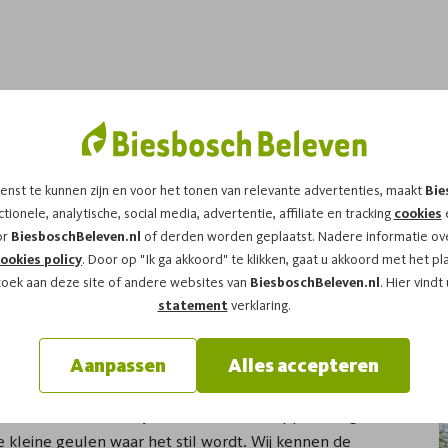
gids in Drimmelen
enst te kunnen zijn en voor het tonen van relevante advertenties, maakt
Bie
f het water op gaat. Kreken lopen dood, getij maakt
tionele, analytische, social media, advertentie, affiliate en tracking
cookies
e
de hoofdroute.
or
BiesboschBeleven.nl
of derden worden geplaatst. Nadere informatie ove
 van Staatsbosbeheer
nemen wij je mee langs rustige
ookies policy
. Door op "Ik ga akkoord" te klikken, gaat u akkoord met het pl
 niets uit te zoeken en kunt je aandacht richten op wat je
zoek aan deze site of andere websites van
BiesboschBeleven.nl
. Hier vindt
statement
verklaring.
d die het gebied kent
Aanpassen
Alles accepteren
varen of aansluiten bij een tocht. Dat snappen we goed.
e kleine geulen waar het stil wordt. Wij kennen de