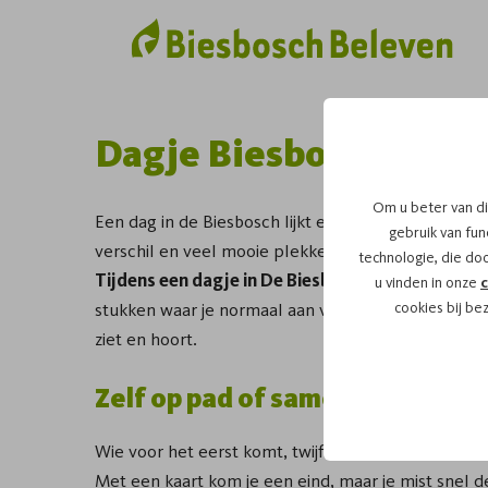
Dagje Biesbosch met 
Om u beter van di
Een dag in de Biesbosch lijkt eenvoudig, tot je zel
gebruik van func
verschil en veel mooie plekken liggen net buiten 
technologie, die do
Tijdens een dagje in De Biesbosch met een gids
u vinden in onze
c
stukken waar je normaal aan voorbij vaart. Je hoeft
cookies bij be
ziet en hoort.
Zelf op pad of samen met ieman
Wie voor het eerst komt, twijfelt vaak tussen zelf 
Met een kaart kom je een eind, maar je mist snel d