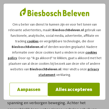
Om u beter van dienst te kunnen zijn en voor het tonen van
relevante advertenties, maakt
BiesboschBeleven.nl
gebruik van
Biesbosch Tweede
functionele, analytische, social media, advertentie, affiliate en
tracking
cookies
en vergelijkbare technologie, die door
Wereldoorlog en het
BiesboschBeleven.nl
of derden worden geplaatst. Nadere
landschap
informatie over deze cookies kunt u vinden in onze
cookies
policy
. Door op "Ik ga akkoord" te klikken, gaat u akkoord met het
plaatsen van al deze cookies bij bezoek aan deze site of andere
websites van
BiesboschBeleven.nl
. Hier vindt u onze
privacy
De Biesbosch staat bekend als een gebied van water,
statement
verklaring.
riet en stilte. Toch had dit landschap tijdens de
oorlogsjaren een heel andere betekenis. De Biesbosch
Aanpassen
Alles accepteren
in de Tweede Wereldoorlog was geen rustige plek om
te varen of te wandelen, maar een gebied vol
spanning en verborgen beweging. Achter het