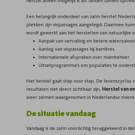
herstel alleen mogelijk is als landen samen optrek
Een belangrijk onderdeel van zalm herstel Nederla
plekken zijn vispassages aangelegd. Daarmee k
wordt gewerkt aan het herstellen van natuurlijke
Aanpak van vervuiling en betere waterzuiver
Aanleg van vispassages bij barrières
Internationale afspraken over rivierbeheer
Uitzetprogramma’s om populaties te onders
Het herstel gaat stap voor stap. De levenscyclus 
resultaten niet direct zichtbaar zijn.
Herstel van ee
weer zalmen waargenomen in Nederlandse riviere
De situatie vandaag
Vandaag is de zalm voorzichtig teruggekeerd in del