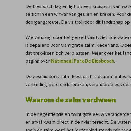
De Biesbosch lag en ligt op een kruispunt van wa
ze zich in een wirwar van geulen en kreken. Voor 
doorgangsroute. De vis trok door dit landschap o
Wie vandaag door het gebied vaart, ziet hoe wate
is bepalend voor vismigratie zalm Nederland. Ope
dat trekvissen zich verplaatsen. Meer over het la
pagina over
Nationaal Park De Biesbosch
.
De geschiedenis zalm Biesbosch is daarom onlosm
verbinding werd onderbroken, veranderde ook de r
Waarom de zalm verdween
In de negentiende en twintigste eeuw veranderden d
en afval kwam direct in de rivier terecht. De water
zoals de zalm werd het leefgebied steeds minder g