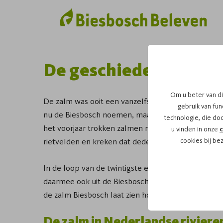
De geschiedenis van d
Om u beter van di
De zalm was ooit een vanzelfsprekende verschijnin
gebruik van func
nu de Biesbosch noemen, maakte deze vis deel uit v
technologie, die do
het voorjaar trokken zalmen massaal stroomopwaar
u vinden in onze
c
rietvelden en kreken dat deden.
cookies bij be
In de loop van de twintigste eeuw veranderde dat
daarmee ook uit de Biesbosch. Wat ooit gewoon wa
de zalm Biesbosch laat zien hoe sterk natuur en me
De zalm in Nederlandse riviere