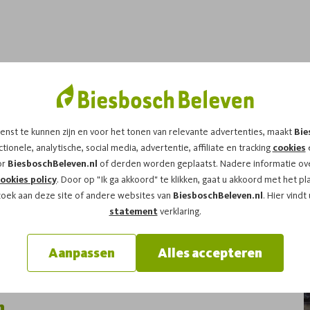
e Zalm in de Biesbosch
enst te kunnen zijn en voor het tonen van relevante advertenties, maakt
Bie
g in de Nederlandse rivieren. Ook in het gebied dat we
tionele, analytische, social media, advertentie, affiliate en tracking
cookies
e
an het natuurlijke ritme van eb, vloed en stroming. In
or
BiesboschBeleven.nl
of derden worden geplaatst. Nadere informatie ove
ts. Hun aanwezigheid hoorde bij het water, net zoals
ookies policy
. Door op "Ik ga akkoord" te klikken, gaat u akkoord met het pl
zoek aan deze site of andere websites van
BiesboschBeleven.nl
. Hier vindt
statement
verklaring.
 beeld ingrijpend. De zalm verdween uit Nederland en
s, werd zeldzaam en zelfs afwezig. De geschiedenis van
Aanpassen
Alles accepteren
nselijk ingrijpen met elkaar verweven zijn.
n