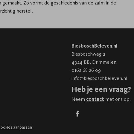
jn gemaakt. Zo vormt de geschiedenis van de zalm in de
zichtig herstel.
BiesboschBeleven.nl
Biesboschweg 2
4924 BB
,
Drimmelen
0162 68 26 09
info@biesboschbeleven.nl
Heb je een vraag?
Neem
contact
met ons op.
ookies aanpassen