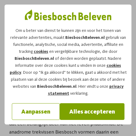
Om u beter van dienst te kunnen zijn en voor het tonen van
relevante advertenties, maakt
BiesboschBeleven.nl
gebruik van
Anadrome trekvissen
functionele, analytische, social media, advertentie, affiliate en
tracking
cookies
en vergelijkbare technologie, die door
Biesbosch in beeld
BiesboschBeleven.nl
of derden worden geplaatst. Nadere
informatie over deze cookies kunt u vinden in onze
cookies
policy
. Door op "Ik ga akkoord" te klikken, gaat u akkoord met het
Onder het rustige water van de Biesbosch speelt zich
plaatsen van al deze cookies bij bezoek aan deze site of andere
een wereld af die je zelden ziet. Tussen kreken,
websites van
BiesboschBeleven.nl
. Hier vindt u onze
privacy
geulen en brede rivieren trekken vissen
statement
verklaring.
stroomopwaarts, soms over grote afstanden. Wie
vaart door dit gebied, denkt vaak aan vogels en
Aanpassen
Alles accepteren
rietkragen. Toch is het juist onder het wateroppervlak
dat een belangrijk deel van het leven plaatsvindt. De
anadrome trekvissen Biesbosch vormen daarin een